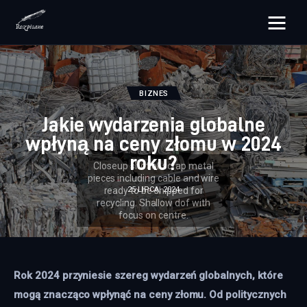
rozpisane.pl
Lifestyle
BIZNES
Jakie wydarzenia globalne
Zdrowie
wpłyną na ceny złomu w 2024
roku?
Uroda
25 LIPCA, 2024
Dom i ogród
Więcej
Rok 2024 przyniesie szereg wydarzeń globalnych, które 
mogą znacząco wpłynąć na ceny złomu. Od politycznych 