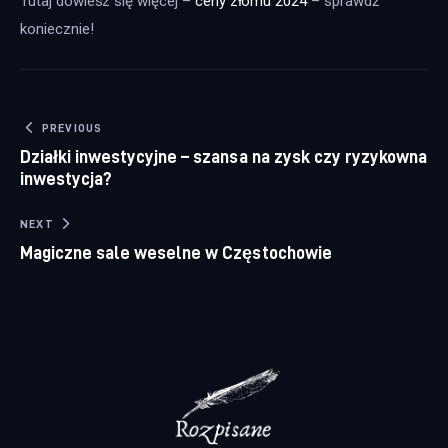
Tutaj dowiesz się więcej – 
ceny złomu 2024
 – sprawdź 
koniecznie!
Nawigacja wpisu
PREVIOUS
Działki inwestycyjne – szansa na zysk czy ryzykowna
inwestycja?
NEXT
Magiczne sale weselne w Częstochowie