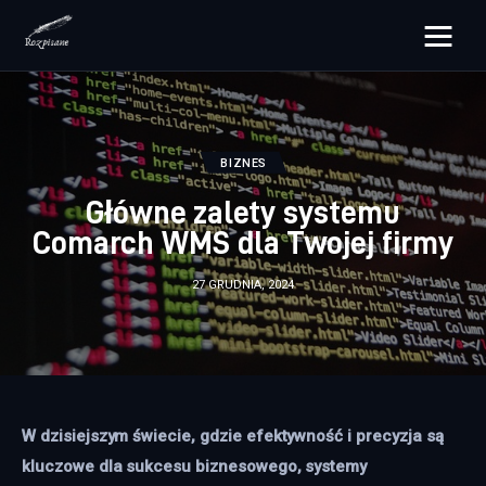
rozpisane.pl
Lifestyle
BIZNES
Zdrowie
Główne zalety systemu
Comarch WMS dla Twojej firmy
Uroda
27 GRUDNIA, 2024
Dom i ogród
Więcej
W dzisiejszym świecie, gdzie efektywność i precyzja są 
kluczowe dla sukcesu biznesowego, systemy 