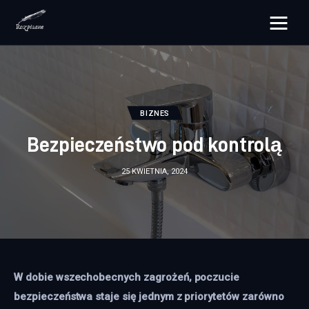
rozpisane.pl
Lifestyle
BIZNES
Zdrowie
Bezpieczeństwo pod kontrolą
Uroda
25 KWIETNIA, 2024
Dom i ogród
Więcej
W dobie wszechobecnych zagrożeń, poczucie 
bezpieczeństwa staje się jednym z priorytetów zarówno 